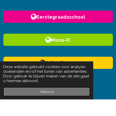
Eerstegraadsschool
Mosa-IC
Schoolhouse
Deze website gebruikt cookies voor analyse-
doeleinden en/of het tonen van advertenties.
Door gebruik te blijven maken van de site gaat
u hiermee akkoord.
Akkoord
F
I
Y
L
a
n
o
i
Campus Mosa-RT, onderdeel van KaSO Mosa-RT
c
s
u
n
Powered by
JouwWeb
e
t
T
k