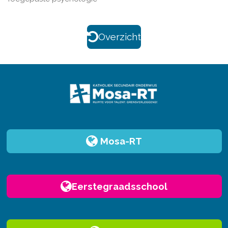
Overzicht
Mosa-RT
Eerstegraadsschool