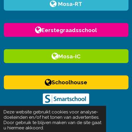
Mosa-RT
Eerstegraadsschool
Mosa-IC
Schoolhouse
Deze website gebruikt cookies voor analyse-
doeleinden en/of het tonen van advertenties.
Door gebruik te blijven maken van de site gaat
F
I
Y
L
u hiermee akkoord.
a
n
o
i
Campus Mosa-RT, onderdeel van KaSO Mosa-RT