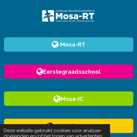
Mosa-RT
Eerstegraadsschool
Mosa-IC
Schoolhouse
Deze website gebruikt cookies voor analyse-
doeleinden en/of het tonen van advertenties.