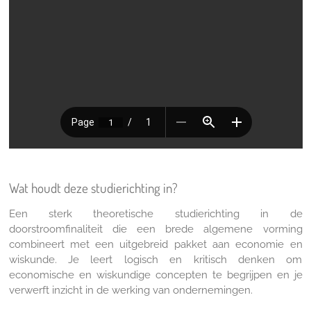
Wat houdt deze studierichting in?
Een sterk theoretische studierichting in de
doorstroomfinaliteit die een brede algemene vorming
combineert met een uitgebreid pakket aan economie en
wiskunde. Je leert logisch en kritisch denken om
economische en wiskundige concepten te begrijpen en je
verwerft inzicht in de werking van ondernemingen.