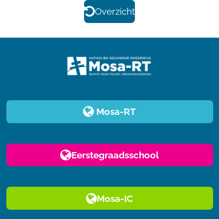
Overzicht
Mosa-RT
Eerstegraadsschool
Mosa-IC